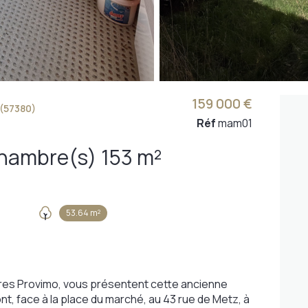
159 000 €
(57380)
Réf
mam01
Duplex 6 pièce(s) 4 chambre(s) 153 m²
53.64 m²
ires Provimo, vous présentent cette ancienne
t, face à la place du marché, au 43 rue de Metz, à