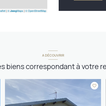
aflet
|
©
Maps
|
© OpenStreetMap
Jawg
A DÉCOUVRIR
es biens correspondant à votre 