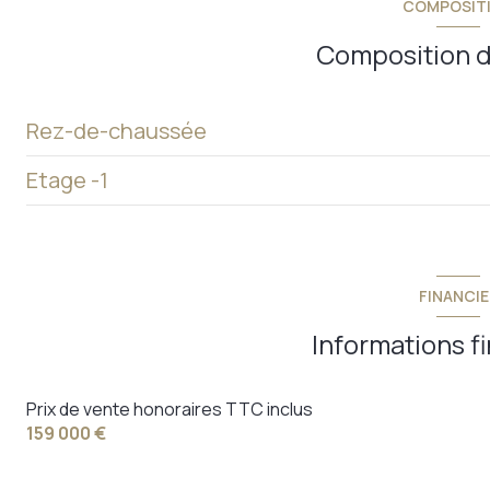
COMPOSIT
arboré
Composition d
Rez-de-chaussée
Etage -1
Bureau 1
entrée-réception
Pièce principale
WC
Bureau/chambre
FINANCIE
Bureau 2
WC
Informations f
Bureau principal
cuisine
Dégagement
Prix de vente honoraires TTC inclus
Dégagement
159 000 €