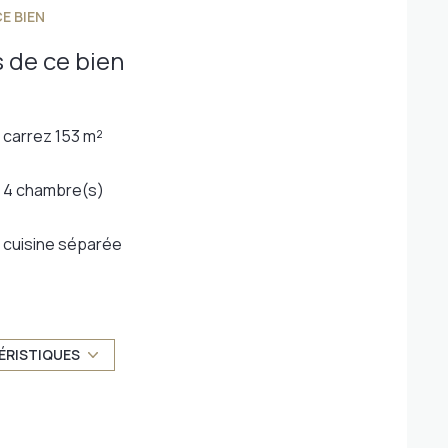
E BIEN
 de ce bien
carrez 153 m²
4 chambre(s)
cuisine séparée
exposition Ouest
2 niveau(x)
ÉRISTIQUES
vue jardin