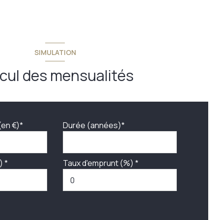
SIMULATION
cul des mensualités
(en €)*
Durée (années)*
) *
Taux d'emprunt (%) *