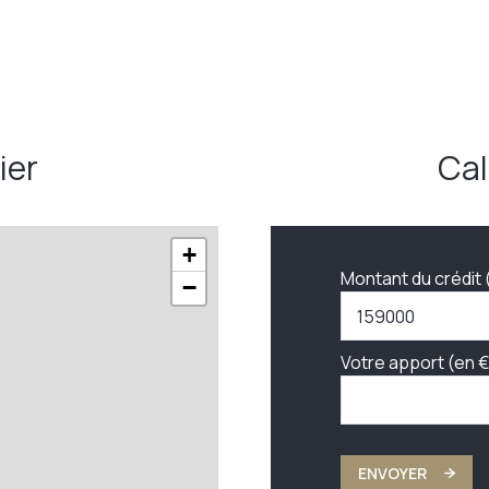
ier
Cal
+
Montant du crédit 
−
Votre apport (en €
ENVOYER