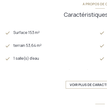
A PROPOS DE C
Caractéristiques
Surface 153 m²
terrain 53,64 m²
1 salle(s) d'eau
Chauffage individuel : radiateur (electrique)
2 côté(s) mitoyen(s)
VOIR PLUS DE CARACT
4 étage(s)