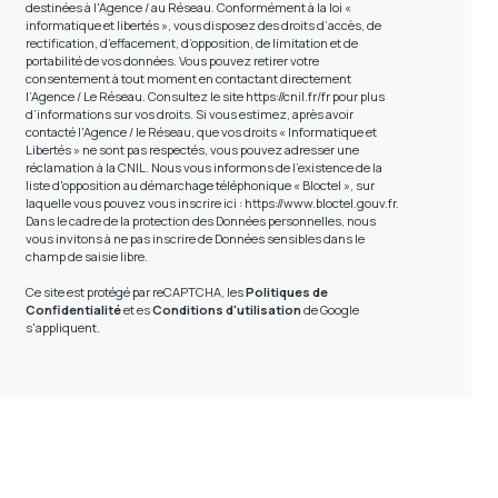
destinées à l'Agence / au Réseau. Conformément à la loi «
informatique et libertés », vous disposez des droits d’accès, de
rectification, d’effacement, d’opposition, de limitation et de
portabilité de vos données. Vous pouvez retirer votre
consentement à tout moment en contactant directement
l’Agence / Le Réseau. Consultez le site
https://cnil.fr/fr
pour plus
d’informations sur vos droits. Si vous estimez, après avoir
contacté l'Agence / le Réseau, que vos droits « Informatique et
Libertés » ne sont pas respectés, vous pouvez adresser une
réclamation à la CNIL. Nous vous informons de l’existence de la
liste d'opposition au démarchage téléphonique « Bloctel », sur
laquelle vous pouvez vous inscrire ici :
https://www.bloctel.gouv.fr
.
Dans le cadre de la protection des Données personnelles, nous
vous invitons à ne pas inscrire de Données sensibles dans le
champ de saisie libre.
Ce site est protégé par reCAPTCHA, les
Politiques de
Confidentialité
et es
Conditions d'utilisation
de Google
s'appliquent.