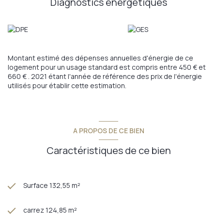
Diagnostics énergetiques
sa salle d'eau et wc , 2 chambres et une pièce, une salle d'eau,
un espace dressing, un WC
Prestations de qualité: portail électrique, douche solaire,
store électrique, éclairages terrase et terrain de boules,
volets électriques, pompe à chaleur, climatisation sur les deux
niveaux, emplacements voitures, vue degagée, très lumineux
Montant estimé des dépenses annuelles d'énergie de ce
et au calme.
logement pour un usage standard est compris entre 450 € et
Ce bien est mis en location toute l'année en tant que Gîte (
660 € . 2021 étant l'année de référence des prix de l'énergie
moyenne de 24000€ CA annuel ) donc possiblité de l'acheter
utilisés pour établir cette estimation.
entièrement meublé. aucun vis à vis et vue degagée.
Pour plus de renseignements merci de me contacter au
0686848656 carole.fusser@provimo.fr
Les informations sur les risques auxquels ce bien est exposé
sont disponibles sur le site Géorisque:
A PROPOS DE CE BIEN
www.georisques.gouv.fr
Annonce proposée par un agent commercial
Caractéristiques de ce bien
Surface 132,55 m²
carrez 124,85 m²