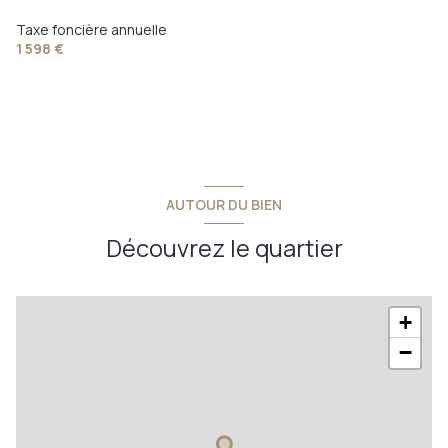
Taxe foncière annuelle
vue degagée, panoramique
1 598 €
terrasse
AUTOUR DU BIEN
Découvrez le quartier
+
−