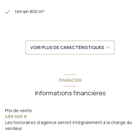
terrain 800 m²
séjour 33,34 m²
4 chambre(s)
VOIR PLUS DE CARACTÉRISTIQUES
3 salle(s) d'eau
construit en 2013
FINANCIER
cuisine américaine (équipée)
Informations financières
Chauffage individuel : air pulsé (pompe à chaleur)
Prix de vente
489 000 €
Les honoraires d'agence seront intégralement à la charge du
2 parking(s)
vendeur
2 niveau(x)