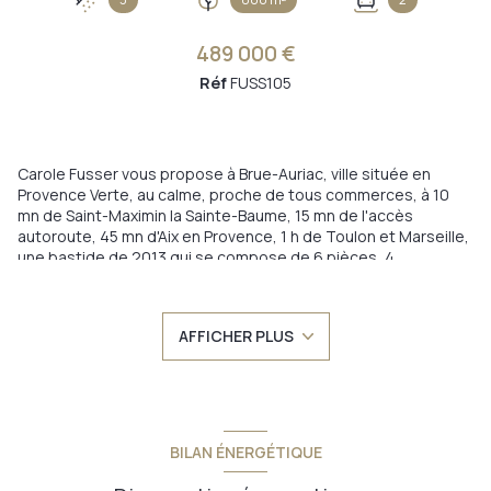
489 000 €
Réf
FUSS105
Carole Fusser vous propose à Brue-Auriac, ville située en
Provence Verte, au calme, proche de tous commerces, à 10
mn de Saint-Maximin la Sainte-Baume, 15 mn de l'accès
autoroute, 45 mn d'Aix en Provence, 1 h de Toulon et Marseille,
une bastide de 2013 qui se compose de 6 pièces, 4
chambres, 3 salles d'eau, 3 WC, le tout sur 8 ares clos et
arborés avec plusieurs espaces exterieurs aménagés tels
que la terrasse avec piscine à débordements, l'espace
AFFICHER PLUS
pétanque, l'espace barbecue, l'espace détente et jeux.
Le bien se compose comme suit: Au rez de chaussée une
entrée dessert une partie jour avec une cuisine équipée et
cellier, ouverte sur un espace salon - séjour de 40 m2 donnant
sur une belle terrasse avec piscine à débordement. Côté nuit
un espace parental composé d'une chambre, d'une salle d'eau
BILAN ÉNERGÉTIQUE
et un WC.
Au premier étage un dégagement dessert une chambre avec