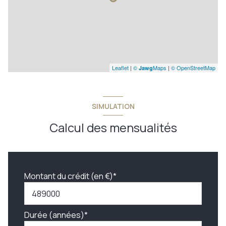
Leaflet
|
©
Maps
|
© OpenStreetMap
Jawg
SIMULATION
Calcul des mensualités
Montant du crédit (en €)*
Durée (années)*