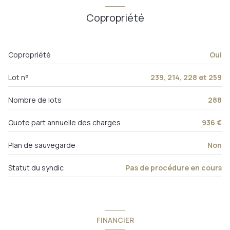
chambre
9.64 m²
cave
Copropriété
chambre
10.72 m²
balcon
chambre
11.51 m²
Copropriété
Oui
interphone
salle de bain
5.01 m²
Lot n°
239, 214, 228 et 259
WC
1.07 m²
dégagement
4.1 m²
Nombre de lots
288
débarras
1.99 m²
Quote part annuelle des charges
936 €
garage
18 m²
Plan de sauvegarde
Non
cave
5.6 m²
Statut du syndic
Pas de procédure en cours
grenier
m²
FINANCIER