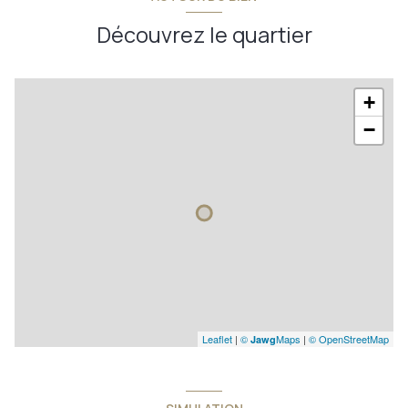
Découvrez le quartier
+
−
Leaflet
|
©
Maps
|
© OpenStreetMap
Jawg