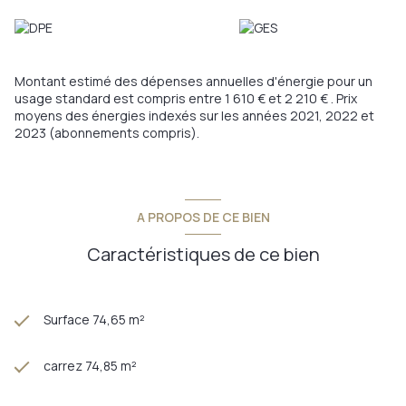
L’appartement est équipé de fenêtres en double vitrage PVC
et d’une chaudière gaz individuelle.
Un bien fonctionnel et bien situé, à visiter rapidement.
Annonce proposée par un agent commercial
Montant estimé des dépenses annuelles d'énergie pour un
usage standard est compris entre 1 610 € et 2 210 € . Prix
moyens des énergies indexés sur les années 2021, 2022 et
2023 (abonnements compris).
A PROPOS DE CE BIEN
Caractéristiques de ce bien
Surface 74,65 m²
carrez 74,85 m²