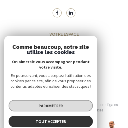
VOTRE ESPACE
Espace propriétaire
Comme beaucoup, notre site
utilise les cookies
On aimerait vous accompagner pendant
SE CONNECTER
votre visite.
En poursuivant, vous acceptez l'utilisation des
cookies par ce site, afin de vous proposer des
contenus adaptés et réaliser des statistiques !
© 2026 | Tous droits réservés
Nos honoraires
Nos partenaires
Mentions légales
PARAMÉTRER
Admin
Politique RGPD
Cookies
TOUT ACCEPTER
Réalisé par :
VASSEUR (EI)