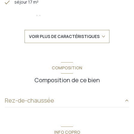
séjour 17 m²
2 chambre(s)
1 salle(s) de bain
VOIR PLUS DE CARACTÉRISTIQUES
construit en 1970
cuisine séparée
COMPOSITION
Chauffage individuel : chaudière (gaz)
Composition de ce bien
1 garage(s)
Rez-de-chaussée
2ème étage
salon/sejour
17.70 m²
4 étage(s)
cuisine
m²
INFO COPRO