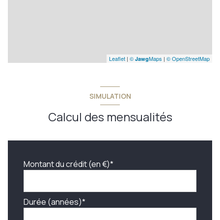
Leaflet
|
©
Maps
|
© OpenStreetMap
Jawg
SIMULATION
Calcul des mensualités
Montant du crédit (en €)*
Durée (années)*