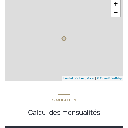
+
−
Leaflet
|
©
Maps
|
© OpenStreetMap
Jawg
SIMULATION
Calcul des mensualités