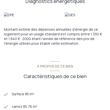
Diagnostics énergetiques
atouts qui en font une belle opportunité d'investissement
pour ceux qui souhaitent donner libre cours à leur imagination.
Ne manquez pas l'occasion de vivre dans un quartier prisé,
alliant culture, commerces et restaurants de qualité. Ce bien
est idéal pour tous ceux qui recherchent une adresse
prestigieuse et authentique.
Montant estimé des dépenses annuelles d'énergie de ce
Contactez-nous dès aujourd'hui pour organiser une visite et
logement pour un usage standard est compris entre 1 330 €
laissez-vous séduire par le potentiel de cet appartement
et 1 840 € . 2000 étant l'année de référence des prix de
d'exception !
l'énergie utilisés pour établir cette estimation.
Annonce proposée par un agent commercial
Les informations sur les risques auxquels ce bien est exposé
sont disponibles sur le site
Géorisques
A PROPOS DE CE BIEN
Caractéristiques de ce bien
Surface 85 m²
carrez 85,76 m²