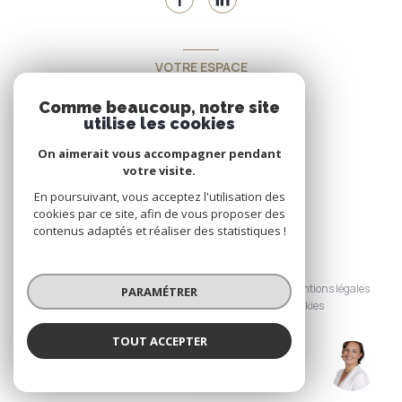
VOTRE ESPACE
Espace propriétaire
Comme beaucoup, notre site
utilise les cookies
On aimerait vous accompagner pendant
SE CONNECTER
votre visite.
En poursuivant, vous acceptez l'utilisation des
cookies par ce site, afin de vous proposer des
contenus adaptés et réaliser des statistiques !
© 2026 | Tous droits réservés
Nos honoraires
Nos partenaires
Mentions légales
PARAMÉTRER
Admin
Politique RGPD
Cookies
TOUT ACCEPTER
Réalisé par :
Le Garrois (EI)
Agence