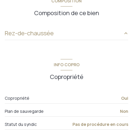
COMPOSITION
Composition de ce bien
Rez-de-chaussée
chambre
11.89 m²
cuisine
7.14 m²
INFO COPRO
salon/sejour
35.08 m²
Copropriété
WC
0.85 m²
salle de bain
3.95 m²
Copropriété
Oui
entrée
7.34 m²
Plan de sauvegarde
Non
dégagement
4.92 m²
Statut du syndic
Pas de procédure en cours