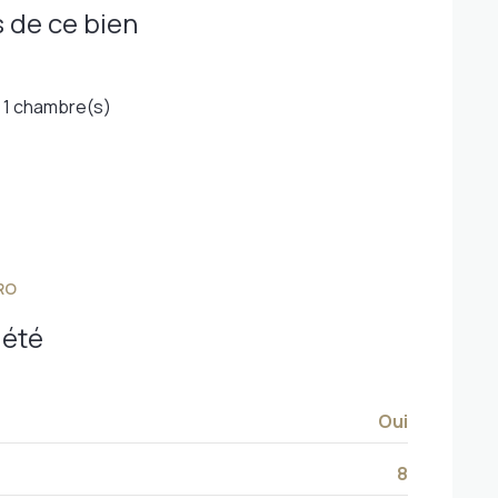
 de ce bien
1 chambre(s)
RO
iété
Oui
8