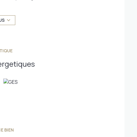
able, d'une cuisine séparée , et d'une chambre
achez qu'une chambre supplémentaire peut
.
US
férences, ce bien constitue une véritable
ous pourrez ainsi créer votre intérieur sur
et dynamique.
e de créer une terrasse de 10 m², dont le permis de
TIQUE
bénéficier d'un espace extérieur agréable au
ergetiques
sé sont disponibles sur le site
Géorisques
E BIEN