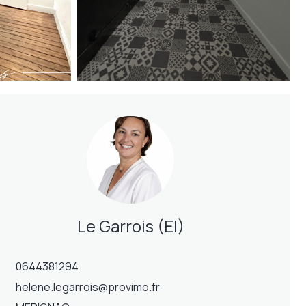
Le Garrois (EI)
0644381294
helene.legarrois@provimo.fr