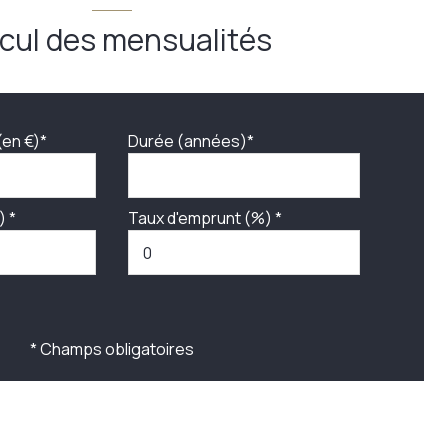
cul des mensualités
(en €)*
Durée (années)*
) *
Taux d'emprunt (%) *
* Champs obligatoires