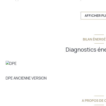
profiterez d'un double salon-séjour particulièrement agré
avec salle d'eau. Pour les familles en quête d'espace, s
aisément être aménagée selon vos besoins et vos envies
AFFICHER PL
À rénover entièrement selon votre style de vie et vos pré
opportunité d'investissement ou de résidence principale. V
mesure, en toute liberté, au cœur d'un cadre prestigieux 
Un atout supplémentaire à ne pas négliger : il est possibl
BILAN ÉNERGÉ
construire a déjà été déposé. Un plus considérable pour 
cœur de Bordeaux.
Diagnostics én
Ce bien vous interesse ? recontrons nous !
Annonce proposée par un agent commercial
Les informations sur les risques auxquels ce bien est expo
DPE ANCIENNE VERSION
A PROPOS DE C