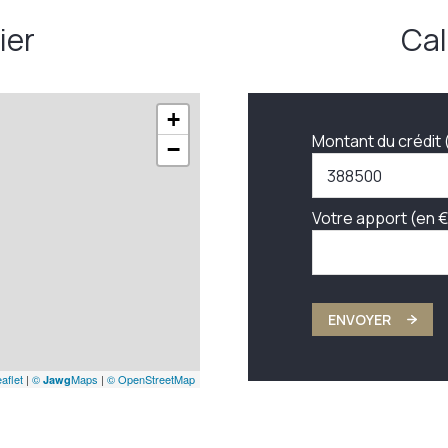
ier
Cal
+
Montant du crédit 
−
Votre apport (en €
ENVOYER
aflet
|
©
Maps
|
© OpenStreetMap
Jawg