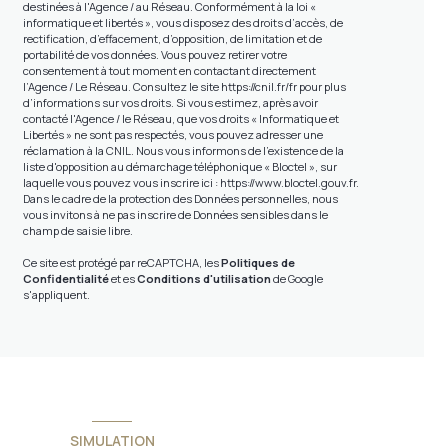
destinées à l'Agence / au Réseau. Conformément à la loi «
informatique et libertés », vous disposez des droits d’accès, de
rectification, d’effacement, d’opposition, de limitation et de
portabilité de vos données. Vous pouvez retirer votre
consentement à tout moment en contactant directement
l’Agence / Le Réseau. Consultez le site
https://cnil.fr/fr
pour plus
d’informations sur vos droits. Si vous estimez, après avoir
contacté l'Agence / le Réseau, que vos droits « Informatique et
Libertés » ne sont pas respectés, vous pouvez adresser une
réclamation à la CNIL. Nous vous informons de l’existence de la
liste d'opposition au démarchage téléphonique « Bloctel », sur
laquelle vous pouvez vous inscrire ici :
https://www.bloctel.gouv.fr
.
Dans le cadre de la protection des Données personnelles, nous
vous invitons à ne pas inscrire de Données sensibles dans le
champ de saisie libre.
Ce site est protégé par reCAPTCHA, les
Politiques de
Confidentialité
et es
Conditions d'utilisation
de Google
s'appliquent.
SIMULATION