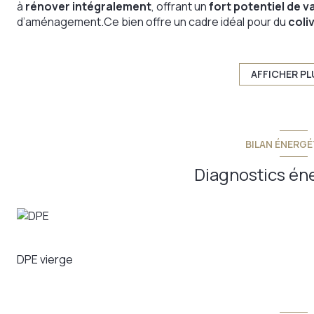
à
rénover intégralement
, offrant un
fort potentiel de v
d’aménagement.Ce bien offre un cadre idéal pour du
coliv
Développé sur
2 étages
, il propose de
superbes volume
usages :
-
prestigieuse habitation familiale
,
AFFICHER PL
-
bureaux de standing
,
- ou
mix habitation / bureaux
(idéal
profession libérale
L’ensemble comprend
12 pièces
, permettant d’imaginer d
de réunion ou espaces dédiés au bien-être.
BILAN ÉNERGÉ
Les atouts premium :
-
Environ 400 m²
à repenser selon un projet sur-mesure
Diagnostics én
-
Jardin
: un privilège rare pour une qualité de vie excepti
-
2 places de parking
: un confort précieux au quotidien
-
Fort potentiel
: cachet, volumes et possibilité de créer 
Un bien confidentiel, à l’élégance intemporelle, destiné à
caractère et perspective patrimoniale
.
Annonce proposée par un agent commercial
DPE vierge