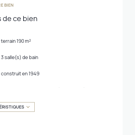
E BIEN
 de ce bien
terrain 190 m²
3 salle(s) de bain
construit en 1949
Chauffage central : autre (gaz de ville)
exposition Sud
ÉRISTIQUES
3 niveau(x)