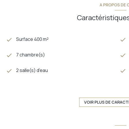
A PROPOS DE C
Caractéristiques
Surface 400 m²
7 chambre(s)
2 salle(s) d'eau
cuisine séparée
2 parking(s)
VOIR PLUS DE CARACT
2 côté(s) mitoyen(s)