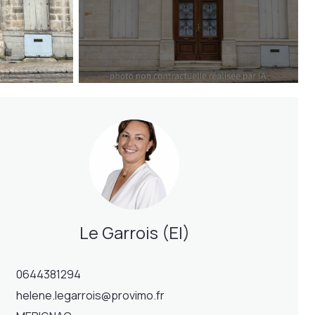
Le Garrois (EI)
0644381294
helene.legarrois@provimo.fr