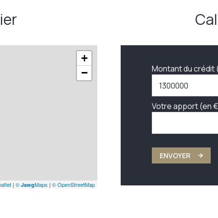
ier
Cal
+
Montant du crédit 
−
Votre apport (en €
ENVOYER
aflet
|
©
Maps
|
© OpenStreetMap
Jawg