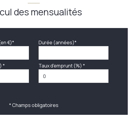
cul des mensualités
(en €)*
Durée (années)*
) *
Taux d'emprunt (%) *
* Champs obligatoires