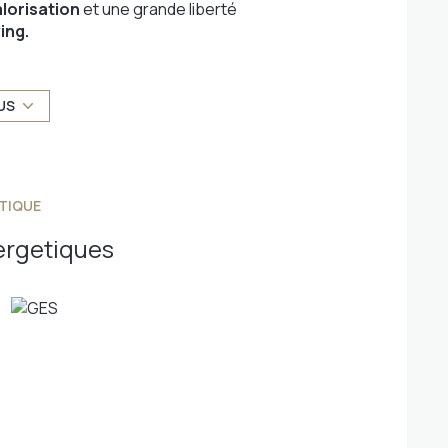
alorisation
et une grande liberté
ing.
s
et une configuration idéale pour de multiples
US
, cabinet, étude, showroom…).
es espaces de réception, suites, bureaux, salles
TIQUE
ergetiques
onnelle
un lieu unique
 une clientèle recherchant
emplacement,