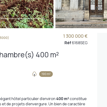
1 300 000 €
3000)
Réf
6168SEG
Maison 12 pièce(s) 7 chambre(s) 400 m²
190 m²
égant hôtel particulier d’environ
400 m²
constitue
s et de projets d’envergure. Un bien de caractère