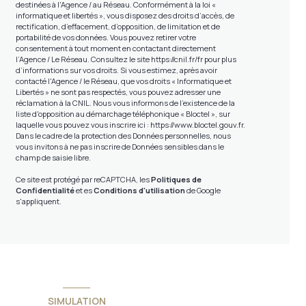
destinées à l'Agence / au Réseau. Conformément à la loi «
informatique et libertés », vous disposez des droits d’accès, de
rectification, d’effacement, d’opposition, de limitation et de
portabilité de vos données. Vous pouvez retirer votre
consentement à tout moment en contactant directement
l’Agence / Le Réseau. Consultez le site
https://cnil.fr/fr
pour plus
d’informations sur vos droits. Si vous estimez, après avoir
contacté l'Agence / le Réseau, que vos droits « Informatique et
Libertés » ne sont pas respectés, vous pouvez adresser une
réclamation à la CNIL. Nous vous informons de l’existence de la
liste d'opposition au démarchage téléphonique « Bloctel », sur
laquelle vous pouvez vous inscrire ici :
https://www.bloctel.gouv.fr
.
Dans le cadre de la protection des Données personnelles, nous
vous invitons à ne pas inscrire de Données sensibles dans le
champ de saisie libre.
Ce site est protégé par reCAPTCHA, les
Politiques de
Confidentialité
et es
Conditions d'utilisation
de Google
s'appliquent.
SIMULATION