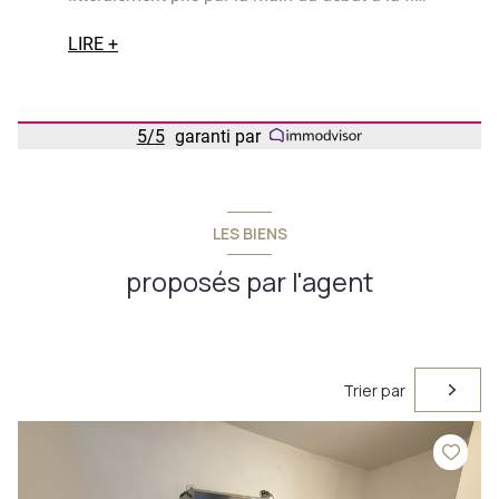
Pour chaque problème il avait toujours une
solution. Cela rendant la vente d’une maison
LIRE +
LIRE
facile !
5
/
5
garanti par
LES BIENS
proposés par l'agent
Trier par