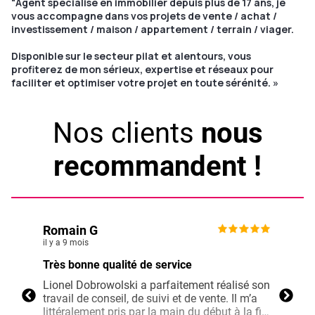
"Agent spécialisé en immobilier depuis plus de 17 ans, je
vous accompagne dans vos projets de vente / achat /
investissement / maison / appartement / terrain / viager.
Disponible sur le secteur pilat et alentours, vous
profiterez de mon sérieux, expertise et réseaux pour
faciliter et optimiser votre projet en toute sérénité. »
Nos clients
nous
recommandent !
Romain G
JOS
il y a 9 mois
il y a 
Très bonne qualité de service
Très 
Lionel Dobrowolski a parfaitement réalisé son
Très 
travail de conseil, de suivi et de vente. Il m’a
conse
littéralement pris par la main du début à la fin.
symp