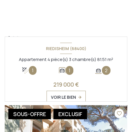
RIEDISHEIM (68400)
Appartement 4 pièce(s) 3 chambre(s) 81.51 m²
1
1
2
219 000 €
VOIR LE BIEN
SOUS-OFFRE
EXCLUSIF