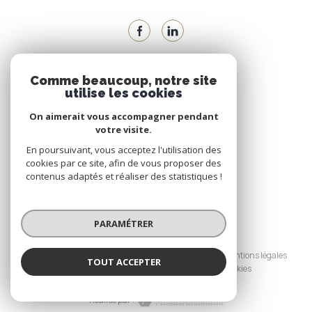
Comme beaucoup, notre site
VOTRE ESPACE
utilise les cookies
Espace propriétaire
On aimerait vous accompagner pendant
votre visite.
En poursuivant, vous acceptez l'utilisation des
SE CONNECTER
cookies par ce site, afin de vous proposer des
contenus adaptés et réaliser des statistiques !
PARAMÉTRER
© 2026 | Tous droits réservés
Nos honoraires
Nos partenaires
Mentions légales
TOUT ACCEPTER
Admin
Politique RGPD
Cookies
Réalisé par :