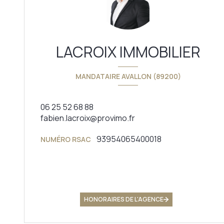
LACROIX IMMOBILIER
MANDATAIRE AVALLON (89200)
06 25 52 68 88
fabien.lacroix@provimo.fr
93954065400018
NUMÉRO RSAC
HONORAIRES DE L'AGENCE