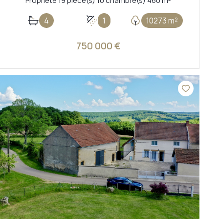
Propriete 19 pièce(s) 10 chambre(s) 460 m²
4
1
10273 m²
750 000 €
VOIR LE BIEN