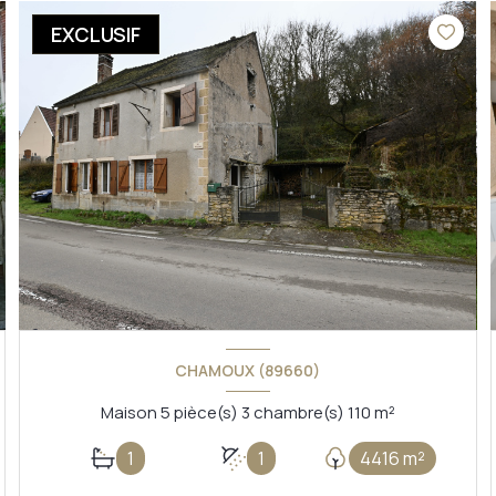
EXCLUSIF
CHAMOUX (89660)
Maison 5 pièce(s) 3 chambre(s) 110 m²
1
1
4416 m²