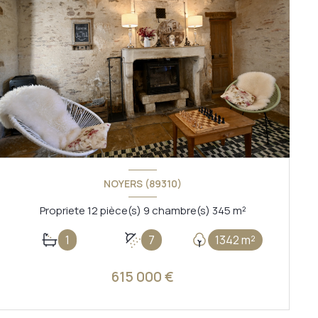
NOYERS (89310)
Propriete 12 pièce(s) 9 chambre(s) 345 m²
1
7
1342 m²
615 000 €
VOIR LE BIEN