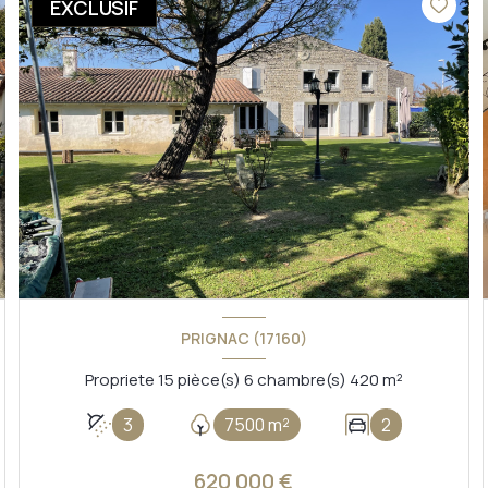
EXCLUSIF
PRIGNAC (17160)
Propriete 15 pièce(s) 6 chambre(s) 420 m²
3
7500 m²
2
620 000 €