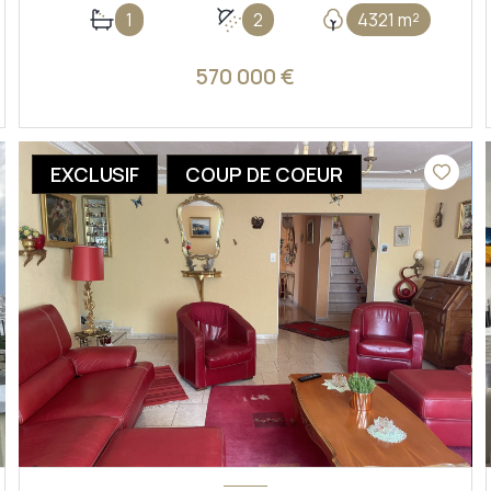
1
2
4321 m²
570 000 €
VOIR LE BIEN
EXCLUSIF
COUP DE COEUR