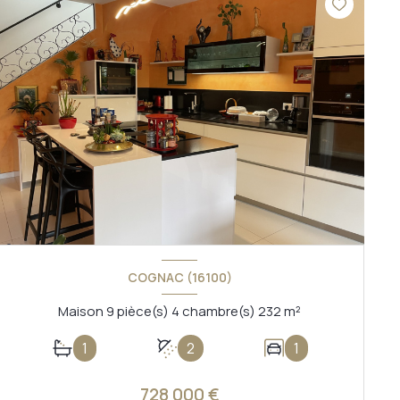
COGNAC (16100)
Maison 9 pièce(s) 4 chambre(s) 232 m²
1
2
1
728 000 €