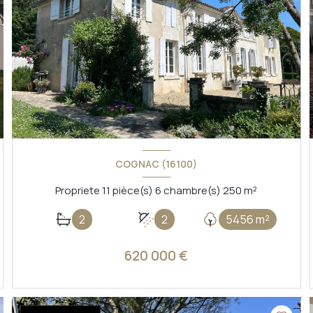
COGNAC (16100)
Propriete 11 pièce(s) 6 chambre(s) 250 m²
2
2
5456 m²
620 000 €
VOIR LE BIEN