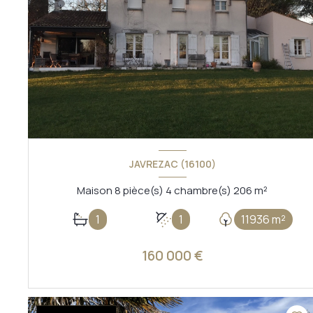
JAVREZAC (16100)
Maison 8 pièce(s) 4 chambre(s) 206 m²
1
1
11936 m²
160 000 €
VOIR LE BIEN