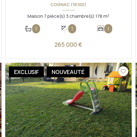
COGNAC (16100)
Maison 7 pièce(s) 3 chambre(s) 178 m²
1
1
1
265 000 €
VOIR LE BIEN
EXCLUSIF
NOUVEAUTÉ