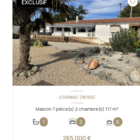
EXCLUSIF
COGNAC (16100)
Maison 7 pièce(s) 2 chambre(s) 117 m²
1
2
6
265 000 €