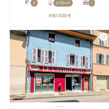
2
4700 m²
1
690 000 €
VOIR LE BIEN