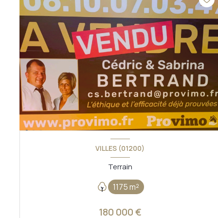
VILLES (01200)
Terrain
1175 m²
180 000 €