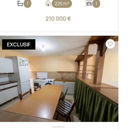
1
220 m²
1
210 000 €
VOIR LE BIEN
EXCLUSIF