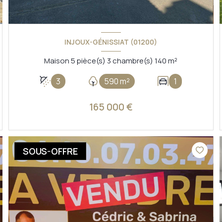
INJOUX-GÉNISSIAT (01200)
Maison 5 pièce(s) 3 chambre(s) 140 m²
3
590 m²
1
165 000 €
VOIR LE BIEN
SOUS-OFFRE