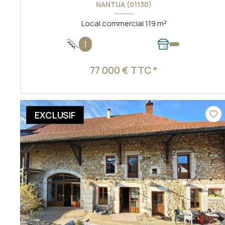
NANTUA (01130)
Local commercial 119 m²
1
77 000 € TTC *
VOIR LE BIEN
EXCLUSIF