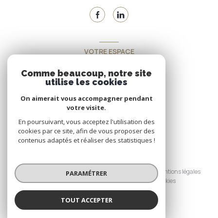
VOTRE ESPACE
Espace propriétaire
Comme beaucoup, notre site
utilise les cookies
On aimerait vous accompagner pendant
SE CONNECTER
votre visite.
En poursuivant, vous acceptez l'utilisation des
cookies par ce site, afin de vous proposer des
contenus adaptés et réaliser des statistiques !
© 2026 | Tous droits réservés
Nos honoraires
Nos partenaires
Mentions légales
PARAMÉTRER
Admin
Politique RGPD
Cookies
TOUT ACCEPTER
Réalisé par :