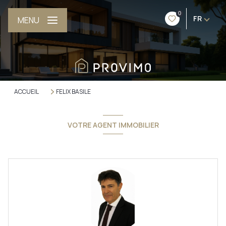
0
FR
MENU
ACCUEIL
FELIX BASILE
VOTRE AGENT IMMOBILIER