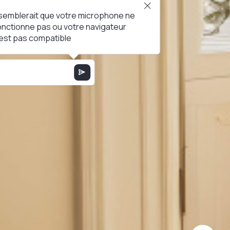
l semblerait que votre microphone ne
onctionne pas ou votre navigateur
'est pas compatible