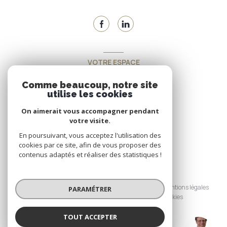
VOTRE ESPACE
Espace propriétaire
Comme beaucoup, notre site
utilise les cookies
On aimerait vous accompagner pendant
SE CONNECTER
votre visite.
En poursuivant, vous acceptez l'utilisation des
cookies par ce site, afin de vous proposer des
contenus adaptés et réaliser des statistiques !
© 2026 | Tous droits réservés
Nos honoraires
Nos partenaires
Mentions légales
PARAMÉTRER
Admin
Politique RGPD
Cookies
TOUT ACCEPTER
Réalisé par :
VERT (EI)