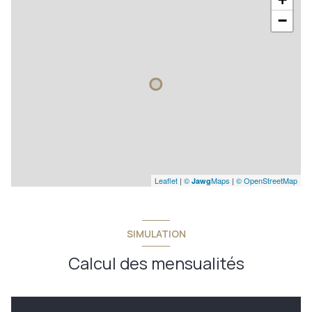
−
Leaflet
|
©
Maps
|
© OpenStreetMap
Jawg
SIMULATION
Calcul des mensualités