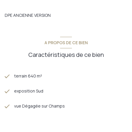
David Vert Immobilier by Provimo
Votre conseiller immobilier depuis 2010 sur le secteur de
Châlons en Champagne et sa région 51000 51470 51520 51510
DPE ANCIENNE VERSION
51240 51470 51400 51600 51150
Annonce proposée par un agent commercial
A PROPOS DE CE BIEN
Caractéristiques de ce bien
terrain 640 m²
exposition Sud
vue Dégagée sur Champs