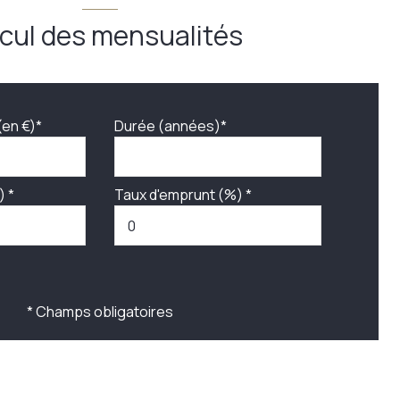
cul des mensualités
(en €)*
Durée (années)*
) *
Taux d'emprunt (%) *
* Champs obligatoires