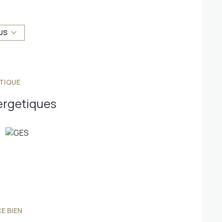
l pour concrétiser un projet de construction sur
US
via une microstation ou un système d’épandage,
al et facilitant l’entrée sur le terrain dans les
TIQUE
bien situé, prêt à accueillir leur future maison,
epuis Châlons-en-Champagne.
ergetiques
e Châlons en Champagne et sa région 51000 51470
E BIEN