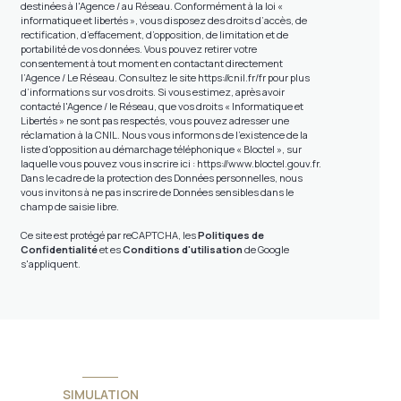
destinées à l'Agence / au Réseau. Conformément à la loi «
informatique et libertés », vous disposez des droits d’accès, de
rectification, d’effacement, d’opposition, de limitation et de
portabilité de vos données. Vous pouvez retirer votre
consentement à tout moment en contactant directement
l’Agence / Le Réseau. Consultez le site
https://cnil.fr/fr
pour plus
d’informations sur vos droits. Si vous estimez, après avoir
contacté l'Agence / le Réseau, que vos droits « Informatique et
Libertés » ne sont pas respectés, vous pouvez adresser une
réclamation à la CNIL. Nous vous informons de l’existence de la
liste d'opposition au démarchage téléphonique « Bloctel », sur
laquelle vous pouvez vous inscrire ici :
https://www.bloctel.gouv.fr
.
Dans le cadre de la protection des Données personnelles, nous
vous invitons à ne pas inscrire de Données sensibles dans le
champ de saisie libre.
Ce site est protégé par reCAPTCHA, les
Politiques de
Confidentialité
et es
Conditions d'utilisation
de Google
s'appliquent.
SIMULATION