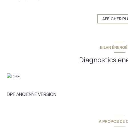
Ce terrain offre un environnement calme et agréable, idéa
mesure.
La parcelle est viabilisée en eau, électricité et télécom.
AFFICHER PL
L’assainissement restera à prévoir et devra être réalisé 
selon les besoins du futur acquéreur.
La voirie a été entièrement aménagée, offrant un accès optim
meilleures conditions.
BILAN ÉNERGÉ
Une belle opportunité pour ceux qui recherchent un terrain 
dans un secteur recherché et rapidement accessible d
Diagnostics én
David Vert Immobilier by Provimo
Votre conseiller immobilier depuis 2010 sur le secteur d
51520 51510 51240 51470 51400 51600 51150
Annonce proposée par un agent commercial
DPE ANCIENNE VERSION
A PROPOS DE C