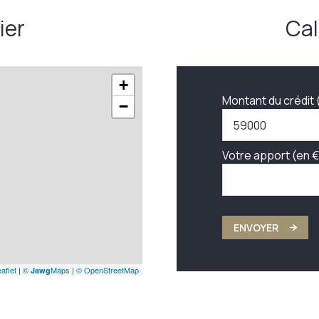
ier
Cal
+
Montant du crédit 
−
Votre apport (en €
ENVOYER
aflet
|
©
Maps
|
© OpenStreetMap
Jawg