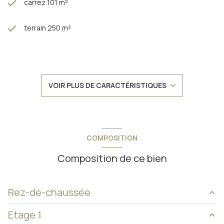
carrez 101 m²
terrain 250 m²
séjour 30 m²
2 chambre(s)
VOIR PLUS DE CARACTÉRISTIQUES
1 salle(s) de bain
1 salle(s) d'eau
COMPOSITION
construit en 1948
Composition de ce bien
cuisine séparée (semi-équipée)
Rez-de-chaussée
1 garage(s)
Etage 1
entrée
7 m²