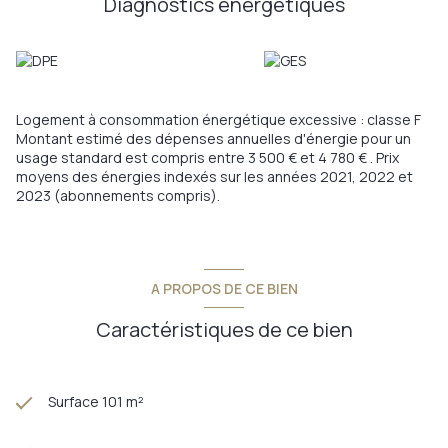
Diagnostics énergetiques
emplacement recherché au cœur d’un village vigneron de
renom,
terrasse agréable,
volumes annexes intéressants,
présence d’un monte-personne facilitant l’accessibilité.
Un bien offrant authenticité et fonctionnalité, dans un
Logement à consommation énergétique excessive : classe F
environnement de qualité.
Montant estimé des dépenses annuelles d'énergie pour un
Contactez-moi pour organiser une visite et découvrir tout le
usage standard est compris entre 3 500 € et 4 780 € . Prix
potentiel de ce bien.
moyens des énergies indexés sur les années 2021, 2022 et
Annonce proposée par un agent commercial
2023 (abonnements compris).
Les informations sur les risques auxquels ce bien est exposé
sont disponibles sur le site
Géorisques
A PROPOS DE CE BIEN
Caractéristiques de ce bien
Surface 101 m²