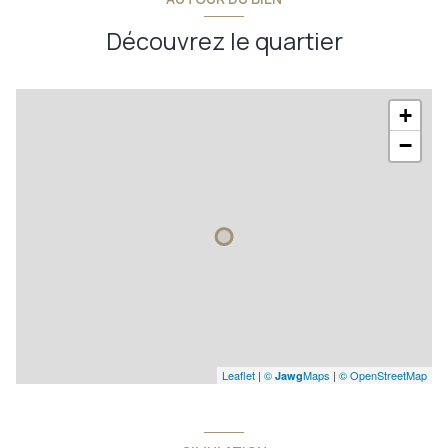
Découvrez le quartier
+
−
Leaflet
|
©
Maps
|
© OpenStreetMap
Jawg