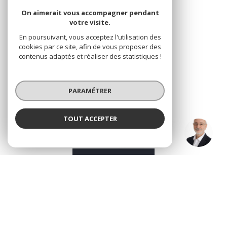
On aimerait vous accompagner pendant
NOS RÉSEAUX
votre visite.
Nous suivre
En poursuivant, vous acceptez l'utilisation des
cookies par ce site, afin de vous proposer des
contenus adaptés et réaliser des statistiques !
PARAMÉTRER
VOTRE ESPACE
TOUT ACCEPTER
Espace propriétaire
GARCIA (EI)
Agence
SE CONNECTER
© 2026 | Tous droits réservés