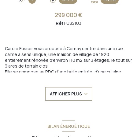
299 000 €
Réf
FUSS103
Carole Fusser vous propose à Cernay centre dans une rue
calme à sens unique, une maison de village de 1920
entièrement rénovée d'environ 110 m2 sur 3 étages, le tout sur
3 ares de terrain clos.
Elle se compose au RDC d'une belle entrée, d'une cuisine
entiérement équipée avec coin repas et comptoir , d'un beau
salon-séjour avec accès sur un magnifique exterieur
entièrement paysagé, d'une salle d'eau avec douche à
AFFICHER PLUS
l'italienne, vasque, WC et placards équipés.
Au 1er étage deux chambres et un WC et au 2ème étage deux
pièces en enfilade servant de suite parentale.
A l'extérieur une belle terrasse de 30 m2, un coin cuisine d'été,
un espace couvert pouvant être aménagé, deux
dépendances et une piscine enterrée.
BILAN ÉNERGÉTIQUE
Les prestations: logement traversant E/O, nombreux
rangements sur mesures, chaudière gaz de ville à basse