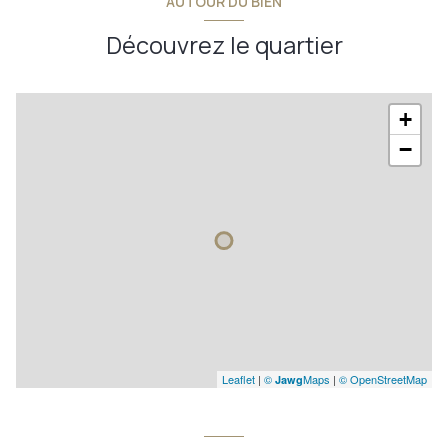
AUTOUR DU BIEN
Découvrez le quartier
+
−
Leaflet
|
©
Maps
|
© OpenStreetMap
Jawg