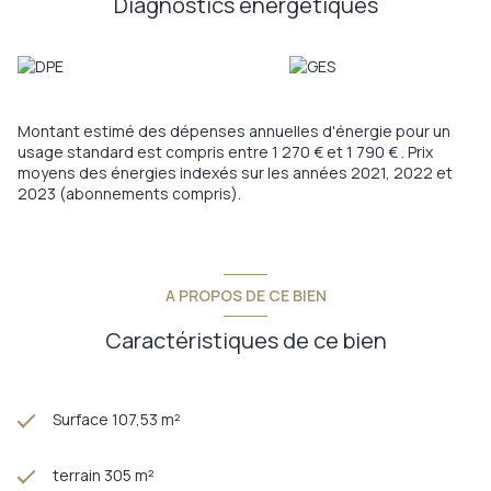
Diagnostics énergetiques
température avec production directe d'eau chaude,
climatisation réversible, double vitrage, toiture isolée, façade
neuve, piscine traditionnelle au chlore, extèrieur paysagé avec
piscine plein sud, dépendances, cuisine d'été. Taxe foncière
654 €
Cette maison a été entièrement rénovée avec goût. De
Montant estimé des dépenses annuelles d'énergie pour un
nombreuses autres prestations à découvrir sur place. Un
usage standard est compris entre 1 270 € et 1 790 € . Prix
grand parking gratuit est à disposition égalemment à
moyens des énergies indexés sur les années 2021, 2022 et
quelques pas de la maison.
2023 (abonnements compris).
Pour de plus amples informations merci de me contacter au
0686848656 carole.fusser@provimo.fr
Les informations sur les risques auxquels ce bien est exposé
sont disponibles sur le site Géorisque:
www.georisques.gouv.fr
A PROPOS DE CE BIEN
Annonce proposée par un agent commercial
Caractéristiques de ce bien
Surface 107,53 m²
terrain 305 m²