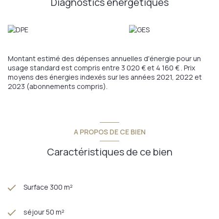
Diagnostics énergetiques
indépendants. La troisième chambre peut aisément accueillir
enfants, invités ou être aménagée en bureau selon vos
besoins À l’étage, la maison dispose de trois chambres
supplémentaires, parfaitement adaptées à une grande famille
ou à des espaces polyvalents. Vous y découvrirez également
une impressionnante salle insonorisée d’environ 60 m², un
Montant estimé des dépenses annuelles d'énergie pour un
atout exceptionnel pouvant accueillir une salle de jeux, un
usage standard est compris entre 3 020 € et 4 160 € . Prix
home cinéma, un studio de musique ou encore un espace
moyens des énergies indexés sur les années 2021, 2022 et
professionnel. Un garage complète ce bien et apporte un
2023 (abonnements compris).
confort appréciable au quotidien. Pour plus d’informations ou
pour organiser une visite, contactez Fabrice & Martin VEVAUD
– PROVIMO.
Annonce proposée par un agent commercial
A PROPOS DE CE BIEN
Caractéristiques de ce bien
Surface 300 m²
séjour 50 m²