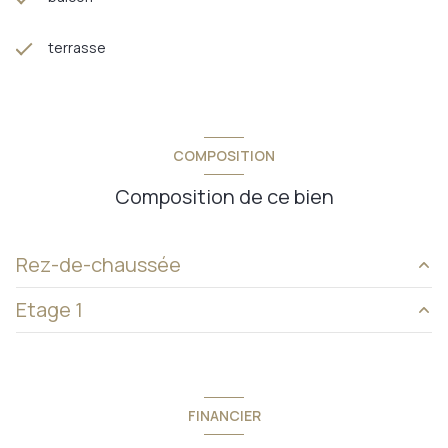
terrasse
COMPOSITION
Composition de ce bien
Rez-de-chaussée
Etage 1
entrée
13 m²
WC
3.31 m²
mezzanine
22 m²
salon/sejour
50 m²
chambre 4
15.30 m²
FINANCIER
cuisine
16 m²
chambre 5
14.16 m²