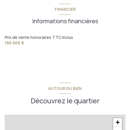
chambre
13 m²
FINANCIER
chambre
13 m²
Informations financières
salle de bain
6 m²
terrasse
60 m²
Prix de vente honoraires TTC inclus
190 000 €
AUTOUR DU BIEN
Découvrez le quartier
+