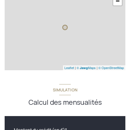
−
Leaflet
|
©
Maps
|
© OpenStreetMap
Jawg
SIMULATION
Calcul des mensualités