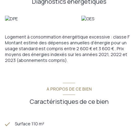
Diagnostics énergetiques
- en sous sol : environ 100m2 de caves et d'atelier + garage
Chauffage central sur chaudière à granulés de 2021 + poele à
granulés dans le séjour
CE QUI VA VOUS FAIRE CRAQUER:
- ses vestiges de la fruitière
- ses nombreuses dépendances et atelier
Logement à consommation énergétique excessive : classe F
- son magnifique jardin arboré, avec peu de vis à vis
Montant estimé des dépenses annuelles d'énergie pour un
- sa grande terrasse plein sud
usage standard est compris entre 2 600 € et 3 600 € . Prix
Enive de venir vous implanter à la campagne ? Dans une
moyens des énergies indexés sur les années 2021, 2022 et
maison avec une ame et une histoire ? Besoin d'espaces ?
2023 (abonnements compris).
Cette maison saura combler toutes vos attentes !
Annonce proposée par un agent commercial
Les informations sur les risques auxquels ce bien est exposé
sont disponibles sur le site
Géorisques
A PROPOS DE CE BIEN
Caractéristiques de ce bien
Surface 110 m²