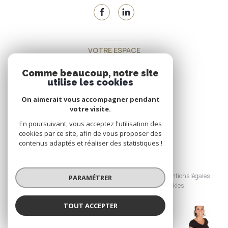
VOTRE ESPACE
Espace propriétaire
Comme beaucoup, notre site
utilise les cookies
On aimerait vous accompagner pendant
SE CONNECTER
votre visite.
En poursuivant, vous acceptez l'utilisation des
cookies par ce site, afin de vous proposer des
contenus adaptés et réaliser des statistiques !
© 2026 | Tous droits réservés
Nos honoraires
Nos partenaires
Mentions légales
PARAMÉTRER
Admin
Politique RGPD
Cookies
TOUT ACCEPTER
Réalisé par :
LYANDRAT (EI)
Agence