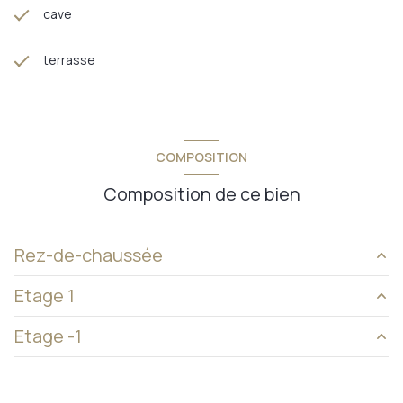
cave
terrasse
COMPOSITION
Composition de ce bien
Rez-de-chaussée
Etage 1
entrée
30 m²
Etage -1
chambre
15 m²
cuisine
18 m²
annexe
60 m²
salon/sejour
17 m²
cave
100 m²
annexe
60 m²