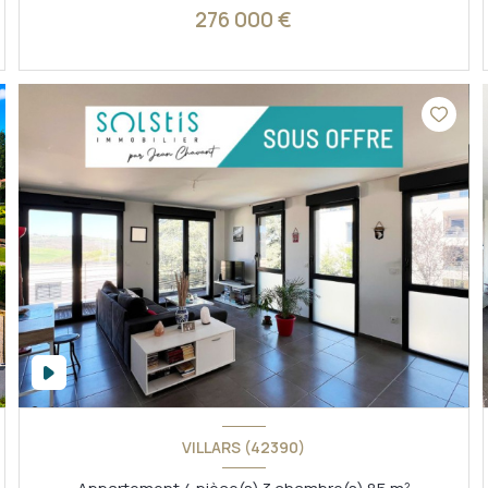
276 000 €
VOIR LE BIEN
VILLARS (42390)