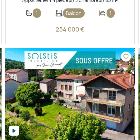
Appartement 4 pièce(s) 3 chambre(s) 85 m²
1
Balcon
1
254 000 €
VOIR LE BIEN