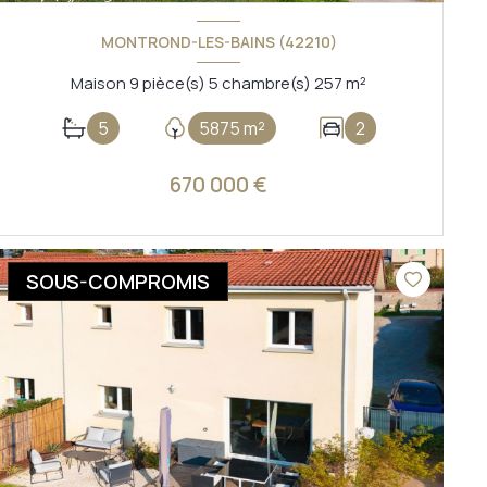
MONTROND-LES-BAINS (42210)
Maison 9 pièce(s) 5 chambre(s) 257 m²
5
5875 m²
2
670 000 €
VOIR LE BIEN
SOUS-COMPROMIS