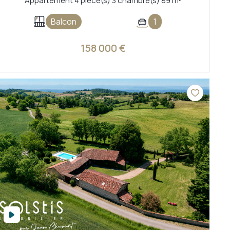
Appartement 4 pièce(s) 3 chambre(s) 89 m²
Balcon
1
158 000 €
VOIR LE BIEN