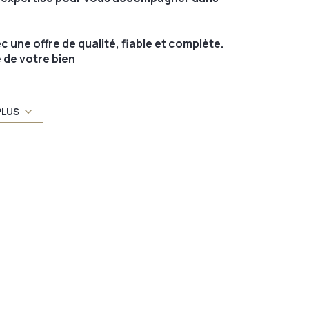
 une offre de qualité, fiable et complète.
 de votre bien
ien
net
PLUS
gnement des acquéreurs dans leur
 notaire.
us aider à réaliser votre projet immobilier.