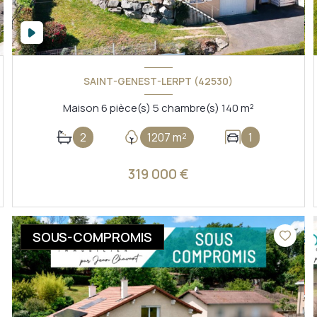
SAINT-GENEST-LERPT (42530)
Maison 6 pièce(s) 5 chambre(s) 140 m²
2
1207 m²
1
319 000 €
VOIR LE BIEN
SOUS-COMPROMIS