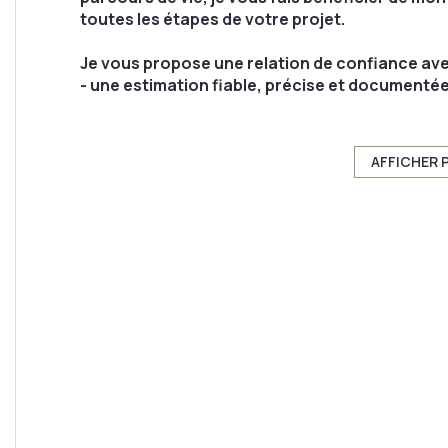
toutes les étapes de votre projet.
Je vous propose une relation de confiance avec
- une estimation fiable, précise et documentée
- un reportage photo et vidéo professionnel
- des conseils dans la mise en valeur de votre b
- une diffusion sur les principaux de sites inter
AFFICHER 
- un compte rendu après chaque visite
- Un rapport régulier du processus de vente
- Une transaction sécurisée avec un accompa
financement et une signature des actes devant
Ce sera un plaisir de vous rencontrer afin de vo
Appelez-moi