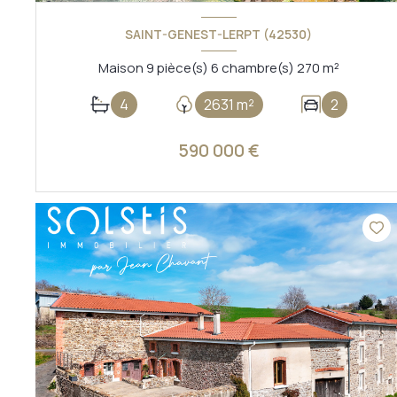
SAINT-GENEST-LERPT (42530)
Maison 9 pièce(s) 6 chambre(s) 270 m²
4
2631 m²
2
590 000 €
VOIR LE BIEN