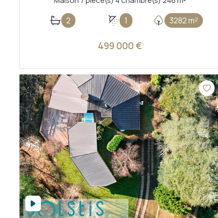
Maison 7 pièce(s) 4 chambre(s) 246 m²
2
1
3282 m²
499 000 €
VOIR LE BIEN