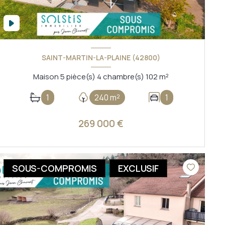
SAINT-MARTIN-LA-PLAINE (42800)
Maison 5 pièce(s) 4 chambre(s) 102 m²
1
240 m²
1
269 000 €
VOIR LE BIEN
SOUS-COMPROMIS
EXCLUSIF