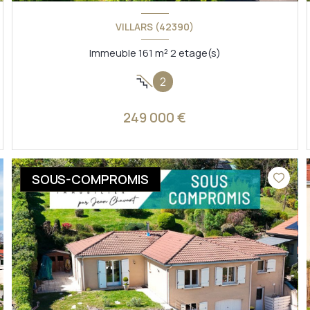
VILLARS (42390)
Immeuble 161 m² 2 etage(s)
2
249 000 €
VOIR LE BIEN
SOUS-COMPROMIS