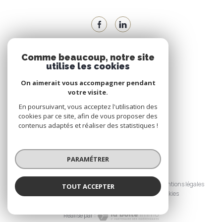
Comme beaucoup, notre site
VOTRE ESPACE
utilise les cookies
Espace propriétaire
On aimerait vous accompagner pendant
votre visite.
En poursuivant, vous acceptez l'utilisation des
SE CONNECTER
cookies par ce site, afin de vous proposer des
contenus adaptés et réaliser des statistiques !
PARAMÉTRER
© 2026 | Tous droits réservés
Nos honoraires
Nos partenaires
Mentions légales
TOUT ACCEPTER
Admin
Politique RGPD
Cookies
Réalisé par :