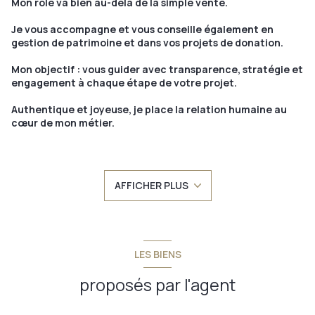
Mon rôle va bien au-delà de la simple vente.
Je vous accompagne et vous conseille également en
gestion de patrimoine et dans vos projets de donation.
Mon objectif : vous guider avec transparence, stratégie et
engagement à chaque étape de votre projet.
Authentique et joyeuse, je place la relation humaine au
cœur de mon métier.
À l’écoute et pleinement investie, j’accompagne chaque
projet avec énergie, sincérité et détermination afin
d’offrir à mes clients un suivi sur mesure et de confiance.
AFFICHER PLUS
LES BIENS
proposés par l'agent