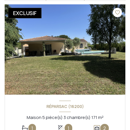
EXCLUSIF
RÉPARSAC (16200)
Maison 5 pièce(s) 3 chambre(s) 171 m²
1
1
2