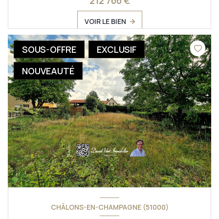
212 766 €
VOIR LE BIEN
SOUS-OFFRE
EXCLUSIF
NOUVEAUTÉ
CHÂLONS-EN-CHAMPAGNE (51000)