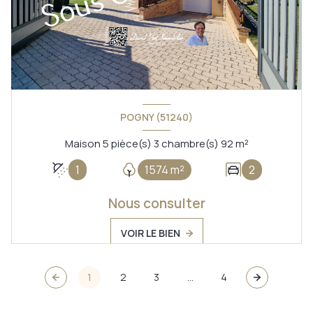
POGNY (51240)
Maison 5 pièce(s) 3 chambre(s) 92 m²
1
1574 m²
2
Nous consulter
VOIR LE BIEN
1
2
3
...
4