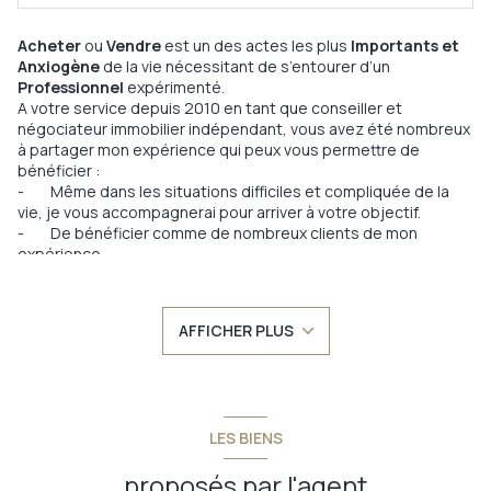
Acheter
ou
Vendre
est un des actes les plus
Importants et
Anxiogène
de la vie nécessitant de s’entourer d’un
Professionnel
expérimenté.
A votre service depuis 2010 en tant que conseiller et
négociateur immobilier indépendant, vous avez été nombreux
à partager mon expérience qui peux vous permettre de
bénéficier :
- Même dans les situations difficiles et compliquée de la
vie, je vous accompagnerai pour arriver à votre objectif.
- De bénéficier comme de nombreux clients de mon
expérience
- De ma parfaite connaissance du secteur de Châlons en
Champagne et ses environs,
- De professionnels qui m’accompagnent dans les
AFFICHER PLUS
différentes étapes,
- D’un
Gain de temps
, en prenant le temps de
Comprendre
vos
Besoins
et vos
Attentes
tout en étant
tranquillement chez vous,
- D’un suivi
Personnalisé
,
Rigoureux
et
Régulier
,
LES BIENS
- D’une communication Pertinente et Adaptée mettant
votre bien en valeur sur tous les supports et moyens
proposés par l'agent
indispensables aujourd’hui,