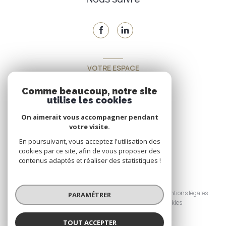
VOTRE ESPACE
Espace propriétaire
Comme beaucoup, notre site
utilise les cookies
On aimerait vous accompagner pendant
SE CONNECTER
votre visite.
En poursuivant, vous acceptez l'utilisation des
cookies par ce site, afin de vous proposer des
contenus adaptés et réaliser des statistiques !
© 2026 | Tous droits réservés
Nos honoraires
Nos partenaires
Mentions légales
PARAMÉTRER
Admin
Politique RGPD
Cookies
TOUT ACCEPTER
Réalisé par :