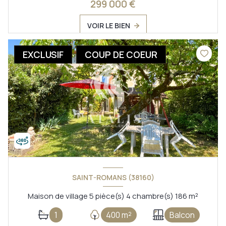
299 000 €
VOIR LE BIEN
EXCLUSIF
COUP DE COEUR
SAINT-ROMANS (38160)
Maison de village 5 pièce(s) 4 chambre(s) 186 m²
1
400 m²
Balcon