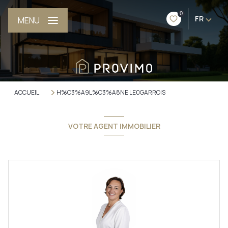
0
FR
MENU
ACCUEIL
H%C3%A9L%C3%A8NE LE0GARROIS
VOTRE AGENT IMMOBILIER