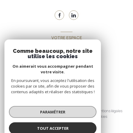
VOTRE ESPACE
Espace propriétaire
Comme beaucoup, notre site
utilise les cookies
On aimerait vous accompagner pendant
SE CONNECTER
votre visite.
En poursuivant, vous acceptez l'utilisation des
cookies par ce site, afin de vous proposer des
contenus adaptés et réaliser des statistiques !
© 2026 | Tous droits réservés
Nos honoraires
Nos partenaires
Mentions légales
PARAMÉTRER
Admin
Politique RGPD
Cookies
TOUT ACCEPTER
Réalisé par :