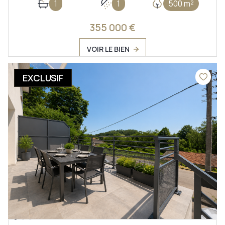
1
1
500 m²
355 000 €
VOIR LE BIEN
EXCLUSIF