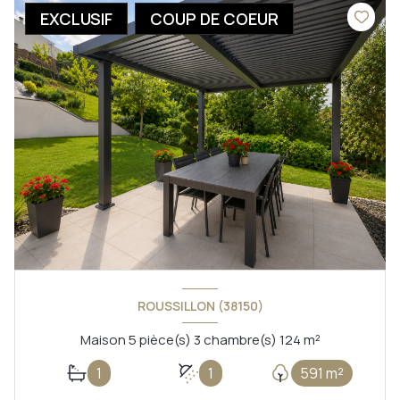
EXCLUSIF
COUP DE COEUR
ROUSSILLON (38150)
Maison 5 pièce(s) 3 chambre(s) 124 m²
1
1
591 m²