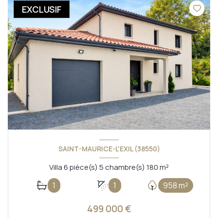
EXCLUSIF
SAINT-MAURICE-L'EXIL (38550)
Villa 6 pièce(s) 5 chambre(s) 180 m²
1
1
958 m²
499 000 €