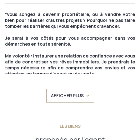
"Vous songez à devenir propriétaire, ou à vendre votre
bien pour réaliser d’autres projets ? Pourquoi ne pas faire
tomber les barrières qui vous empêchent d’avancer.
Je serai à vos côtés pour vous accompagner dans vos
démarches en toute sérénité.
Ma volonté : instaurer une relation de confiance avec vous
afin de concrétiser vos rêves immobiliers. Je prendrais le
temps nécessaire afin de comprendre vos envies et vos
attentes, en termes d’achat ou de vente.
Ma formation en immobilier, ma rigueur et ma volonté de
transparence seront autant d’éléments essentiels pour
AFFICHER PLUS
réussir. Je travaille essentiellement sur le plateau
d’Hauteville et le Valromey, région que nous affectionnons
particulièrement. Je saurais donc mettre en avant les
atouts qui font sa notoriété depuis de longues années.
Plus qu'un mandataire immobilier, je serais votre référent
LES BIENS
immobilier de proximité.
proposés par l'agent
En travaillant ensemble, je vous garantis un